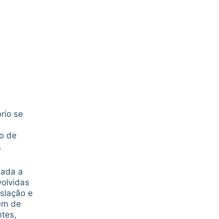
rio se
o de
.
nada a
volvidas
islação e
lém de
ntes,