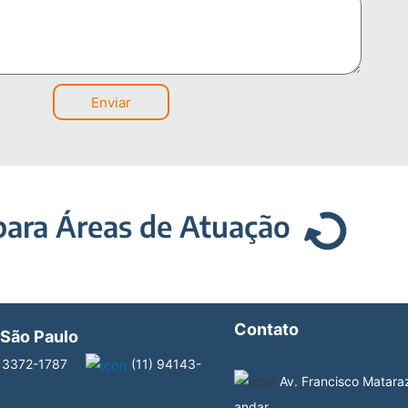
Enviar
para Áreas de Atuação
Contato
 São Paulo
 3372-1787
(11) 94143-
Av. Francisco Matara
andar