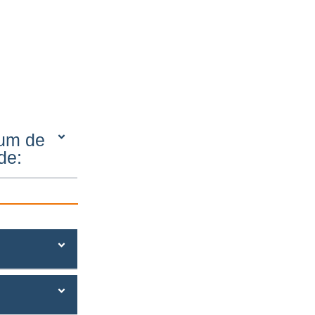
 um de
de: