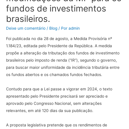
fundos de investimentos
brasileiros.
Deixe um comentário
/
Blog
/ Por
admin
Foi
publicada
no
dia
28
de
agosto,
a
Medida
Provisória
nº
1.184/23,
editada
pelo
Presidente
da
República.
A
medida
propõe
a
alteração
da
tributação
dos
fundos
de
investimento
brasileiros
pelo
imposto
de
renda
(“
IR
”),
segundo
o
governo,
para
buscar
maior
uniformidade
da
incidência
tributária
entre
os
fundos
abertos
e
os
chamados
fundos
fechados.
Contudo
para
que
a
Lei
passe
a
vigorar
em
2024,
o
texto
apresentado
pelo
Presidente
precisará
ser
apreciado
e
aprovado
pelo
Congresso
Nacional,
sem
alterações
relevantes,
em
até
120
dias
da
sua
publicação.
A
proposta
legislativa
pretende
que
os
rendimentos
de