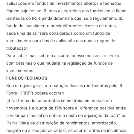
aplicações
em
fundos
de
investimentos
abertos
e
fechados
fiquem
sujeitos
ao
IR,
mas
as
carteiras
dos
fundos
em
si
ficam
isentadas
do
IR,
e
ainda
determina
que,
se
o
regulamento
do
fundo
de
investimento
previr
diferentes
classes
de
cotas,
cada
uma
delas
“será
considerada
como
um
fundo
de
investimento
para
fins
de
aplicação
das
novas
regras
de
tributação”.
Para
saber
mais
sobre
o
assunto,
acesso
nosso
site
e
veja
com
detalhes
o
que
mudará
na
legislação
de
fundos
de
investimentos.
FUNDOS
FECHADOS
Sob
o
regime
geral
,
a
tributação
desses
rendimentos
pelo
IR
Fonte
(“
IRRF
”)
poderá
ocorrer:
(i)
Na
forma
de
come-cotas
semestrais
(em
maio
e
em
novembro)
à
alíquota
de
15%
sobre
a
“diferença
positiva
entre
o
valor
patrimonial
da
cota
e
o
custo
de
aquisição
da
cota”;
ou
(ii)
Na
“
data
da
distribuição
de
rendimentos,
amortização,
resgate
ou
alienação
de
cotas
”,
se
ocorrer
antes
da
incidência