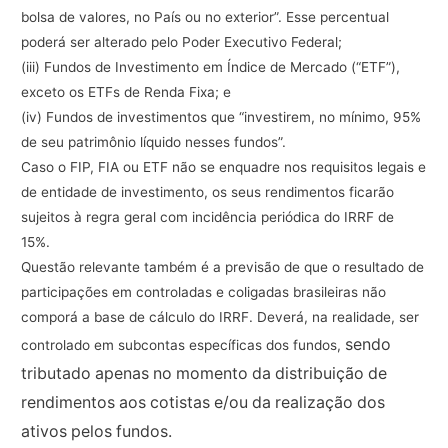
bolsa
de
valores,
no
País
ou
no
exterior”.
Esse
percentual
poderá
ser
alterado
pelo
Poder
Executivo
Federal;
(iii)
Fundos
de
Investimento
em
Índice
de
Mercado
(“
ETF
”),
exceto
os
ETFs
de
Renda
Fixa;
e
(iv)
Fundos
de
investimentos
que
“investirem,
no
mínimo,
95%
de
seu
patrimônio
líquido
nesses
fundos”.
Caso
o
FIP,
FIA
ou
ETF
não
se
enquadre
nos
requisitos
legais
e
de
entidade
de
investimento,
os
seus
rendimentos
ficarão
sujeitos
à
regra
geral
com
incidência
periódica
do
IRRF
de
15%.
Questão
relevante
também
é
a
previsão
de
que
o
resultado
de
participações
em
controladas
e
coligadas
brasileiras
não
comporá
a
base
de
cálculo
do
IRRF.
Deverá,
na
realidade,
ser
sendo
controlado
em
subcontas
específicas
dos
fundos,
tributado
apenas
no
momento
da
distribuição
de
rendimentos
aos
cotistas
e/ou
da
realização
dos
ativos
pelos
fundos.