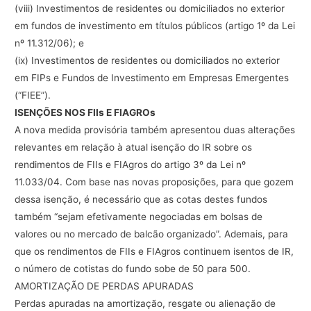
(viii)
Investimentos
de
residentes
ou
domiciliados
no
exterior
em
fundos
de
investimento
em
títulos
públicos
(artigo
1º
da
Lei
nº
11.312/06);
e
(ix)
Investimentos
de
residentes
ou
domiciliados
no
exterior
em
FIPs
e
Fundos
de
Investimento
em
Empresas
Emergentes
(“
FIEE
”).
ISENÇÕES
NOS
FIIs
E
FIAGROs
A
nova
medida
provisória
também
apresentou
duas
alterações
relevantes
em
relação
à
atual
isenção
do
IR
sobre
os
rendimentos
de
FIIs
e
FIAgros
do
artigo
3º
da
Lei
nº
11.033/04.
Com
base
nas
novas
proposições,
para
que
gozem
dessa
isenção,
é
necessário
que
as
cotas
destes
fundos
também
“sejam
efetivamente
negociadas
em
bolsas
de
valores
ou
no
mercado
de
balcão
organizado”.
Ademais,
para
que
os
rendimentos
de
FIIs
e
FIAgros
continuem
isentos
de
IR,
o
número
de
cotistas
do
fundo
sobe
de
50
para
500.
AMORTIZAÇÃO
DE
PERDAS
APURADAS
Perdas
apuradas
na
amortização,
resgate
ou
alienação
de