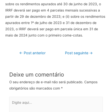
sobre
os
rendimentos
apurados
até
30
de
junho
de
2023,
o
IRRF
deverá
ser
pago
em
4
parcelas
mensais
sucessivas
a
partir
de
29
de
dezembro
de
2023;
e
(ii)
sobre
os
rendimentos
apurados
entre
1º
de
julho
de
2023
e
31
de
dezembro
de
2023,
o
IRRF
deverá
ser
pago
em
parcela
única
em
31
de
maio
de
2024
junto
com
o
primeiro
come-cotas.
Navegação
←
Post anterior
Post seguinte
→
de
Post
Deixe um comentário
O seu endereço de e-mail não será publicado.
Campos
obrigatórios são marcados com
*
Digite
aqui...