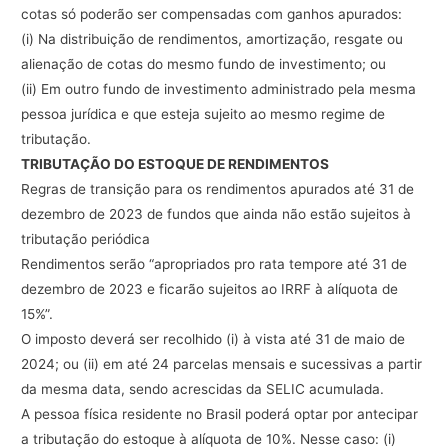
cotas
só
poderão
ser
compensadas
com
ganhos
apurados:
(i)
Na
distribuição
de
rendimentos,
amortização,
resgate
ou
alienação
de
cotas
do
mesmo
fundo
de
investimento;
ou
(ii)
Em
outro
fundo
de
investimento
administrado
pela
mesma
pessoa
jurídica
e
que
esteja
sujeito
ao
mesmo
regime
de
tributação.
TRIBUTAÇÃO
DO
ESTOQUE
DE
RENDIMENTOS
Regras
de
transição
para
os
rendimentos
apurados
até
31
de
dezembro
de
2023
de
fundos
que
ainda
não
estão
sujeitos
à
tributação
periódica
Rendimentos
serão
“apropriados
pro
rata
tempore
até
31
de
dezembro
de
2023
e
ficarão
sujeitos
ao
IRRF
à
alíquota
de
15%”.
O
imposto
deverá
ser
recolhido
(i)
à
vista
até
31
de
maio
de
2024;
ou
(ii)
em
até
24
parcelas
mensais
e
sucessivas
a
partir
da
mesma
data,
sendo
acrescidas
da
SELIC
acumulada.
A
pessoa
física
residente
no
Brasil
poderá
optar
por
antecipar
a
tributação
do
estoque
à
alíquota
de
10%.
Nesse
caso:
(i)