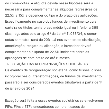
do
come-cotas.
A
alíquota
devida
nessa
hipótese
será
a
necessária
para
complementar
as
alíquotas
regressivas
de
22,5%
a
15%
a
depender
do
tipo
e
do
prazo
das
aplicações.
Especificamente
no
caso
dos
fundos
de
investimento
cuja
carteira
de
títulos
tenha
prazo
médio
igual
ou
inferior
a
365
dias,
regulados
pelo
artigo
6º
da
Lei
nº
11.053/04,
o
come-
cotas
semestral
será
de
20%.
Já
nos
eventos
de
distribuição,
amortização,
resgate
ou
alienação,
o
investidor
deverá
complementar
a
alíquota
de
22,5%
incidente
sobre
as
aplicações
de
com
prazo
de
até
6
meses.
TRIBUTAÇÃO
DAS
REORGANIZAÇÕES
SOCIETÁRIAS
Os
eventos
de
reorganização
societária,
como
fusões,
cisões,
incorporações
ou
transformações,
de
fundos
de
investimento
passarão
a
ser
considerados
eventos
tributáveis
a
partir
de
1º
de
janeiro
de
2024.
Exceção
será
feita
a
esses
eventos
societários
se
envolverem
FIPs,
FIAs
e
ETFs
enquadrados
como
entidades
de