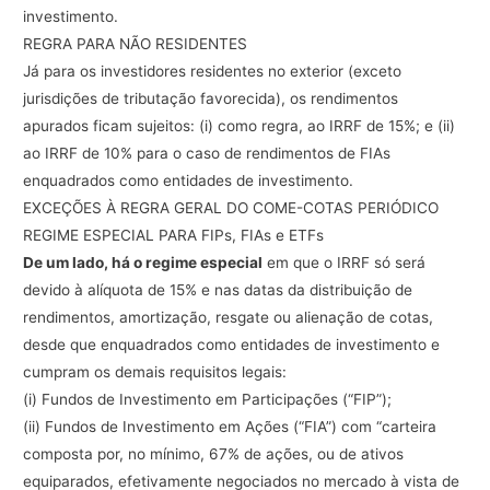
investimento.
REGRA
PARA
NÃO
RESIDENTES
Já
para
os
investidores
residentes
no
exterior
(exceto
jurisdições
de
tributação
favorecida),
os
rendimentos
apurados
ficam
sujeitos:
(i)
como
regra,
ao
IRRF
de
15%;
e
(ii)
ao
IRRF
de
10%
para
o
caso
de
rendimentos
de
FIAs
enquadrados
como
entidades
de
investimento.
EXCEÇÕES
À
REGRA
GERAL
DO
COME-COTAS
PERIÓDICO
REGIME
ESPECIAL
PARA
FIPs,
FIAs
e
ETFs
De
um
lado,
há
o
regime
especial
em
que
o
IRRF
só
será
devido
à
alíquota
de
15%
e
nas
datas
da
distribuição
de
rendimentos,
amortização,
resgate
ou
alienação
de
cotas,
desde
que
enquadrados
como
entidades
de
investimento
e
cumpram
os
demais
requisitos
legais:
(i)
Fundos
de
Investimento
em
Participações
(“
FIP
”);
(ii)
Fundos
de
Investimento
em
Ações
(“
FIA
”)
com
“carteira
composta
por,
no
mínimo,
67%
de
ações,
ou
de
ativos
equiparados,
efetivamente
negociados
no
mercado
à
vista
de