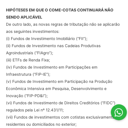
HIPÓTESES
EM
QUE
O
COME-COTAS
CONTINUARÁ
NÃO
SENDO
APLICÁVEL
De
outro
lado,
as
novas
regras
de
tributação
não
se
aplicarão
aos
seguintes
investimentos:
(i)
Fundos
de
Investimento
Imobiliário
(“
FII
”);
(ii)
Fundos
de
Investimento
nas
Cadeias
Produtivas
Agroindustriais
(“
FIAgro
”);
(iii)
ETFs
de
Renda
Fixa;
(iv)
Fundos
de
Investimento
em
Participações
em
Infraestrutura
(“
FIP-
IE
”);
(v)
Fundos
de
Investimento
em
Participação
na
Produção
Econômica
Intensiva
em
Pesquisa,
Desenvolvimento
e
Inovação
(“
FIP-PD&I
”);
(vi)
Fundos
de
Investimento
de
Direitos
Creditórios
(“
FIDC
”)
regulados
pela
Lei
nº
12.431/11;
(vii)
Fundos
de
investimentos
com
cotistas
exclusivamente
residentes
ou
domiciliados
no
exterior;