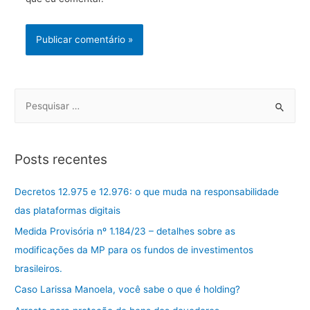
S
e
a
r
Posts recentes
c
h
Decretos 12.975 e 12.976: o que muda na responsabilidade
f
das plataformas digitais
o
Medida Provisória nº 1.184/23 – detalhes sobre as
r
modificações da MP para os fundos de investimentos
:
brasileiros.
Caso Larissa Manoela, você sabe o que é holding?