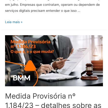
em julho. Empresas que contratam, operam ou dependem de
serviços digitais precisam entender o que isso …
Decretos
Leia mais »
12.975
e
12.976:
o
que
muda
na
responsabilidade
das
plataformas
digitais
Medida Provisória nº
1.184/23 – detalhes sobre as