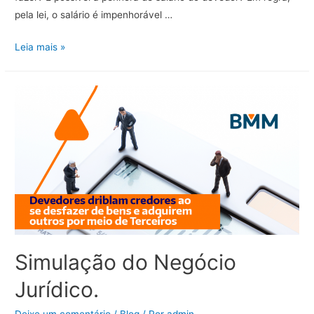
pela lei, o salário é impenhorável …
Penhora
Leia mais »
de
salário:
quando
é
possível
e
o
que
é
preciso
comprovar
Simulação do Negócio
para
deferir
Jurídico.
o
pedido?