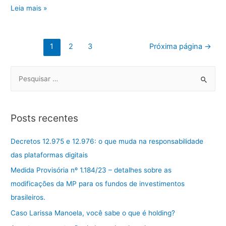
Penhora
Leia mais »
no
rosto
Paginação
dos
1
2
3
Próxima página
→
autos
de
S
posts
e
a
r
Posts recentes
c
h
Decretos 12.975 e 12.976: o que muda na responsabilidade
f
das plataformas digitais
o
Medida Provisória nº 1.184/23 – detalhes sobre as
r
modificações da MP para os fundos de investimentos
:
brasileiros.
Caso Larissa Manoela, você sabe o que é holding?