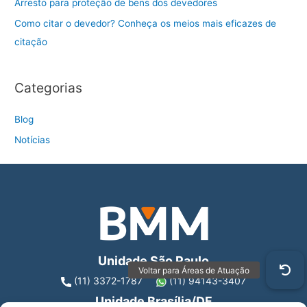
Arresto para proteção de bens dos devedores
Como citar o devedor? Conheça os meios mais eficazes de
citação
Categorias
Blog
Notícias
Unidade São Paulo
(11) 3372-1787
(11) 94143-3407
Unidade Brasília/DF