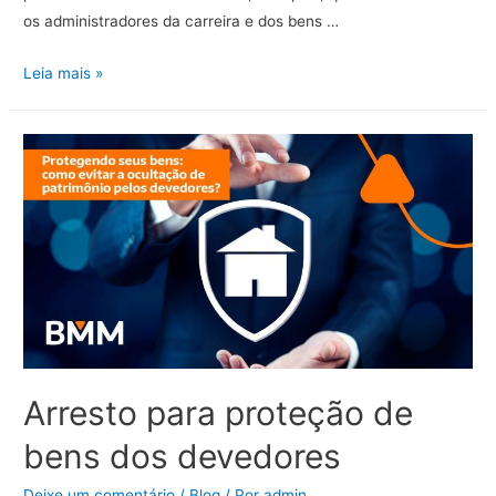
os administradores da carreira e dos bens …
Caso
Leia mais »
Larissa
Manoela,
você
sabe
o
que
é
holding?
Arresto para proteção de
bens dos devedores
Deixe um comentário
/
Blog
/ Por
admin