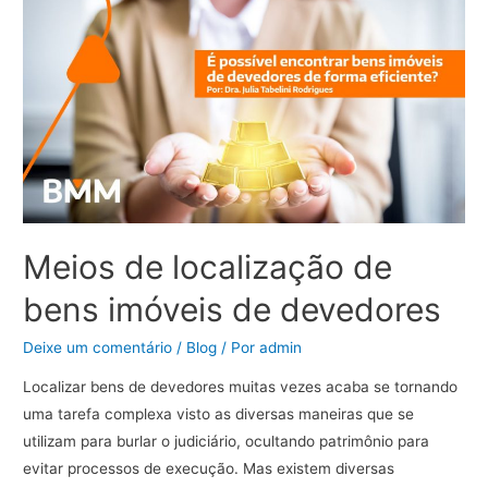
devedor?
Conheça
os
meios
mais
eficazes
de
citação
Meios de localização de
bens imóveis de devedores
Deixe um comentário
/
Blog
/ Por
admin
Localizar bens de devedores muitas vezes acaba se tornando
uma tarefa complexa visto as diversas maneiras que se
utilizam para burlar o judiciário, ocultando patrimônio para
evitar processos de execução. Mas existem diversas