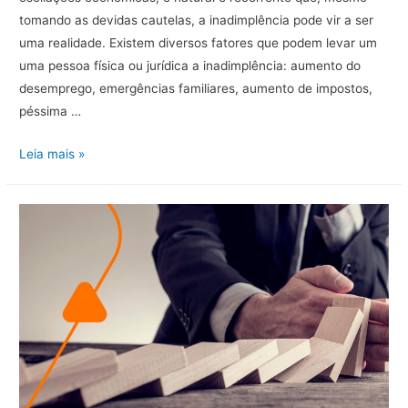
tomando as devidas cautelas, a inadimplência pode vir a ser
uma realidade. Existem diversos fatores que podem levar um
uma pessoa física ou jurídica a inadimplência: aumento do
desemprego, emergências familiares, aumento de impostos,
péssima …
Cliente
Leia mais »
inadimplente:
Como
cobra
sem
perdê-
lo?