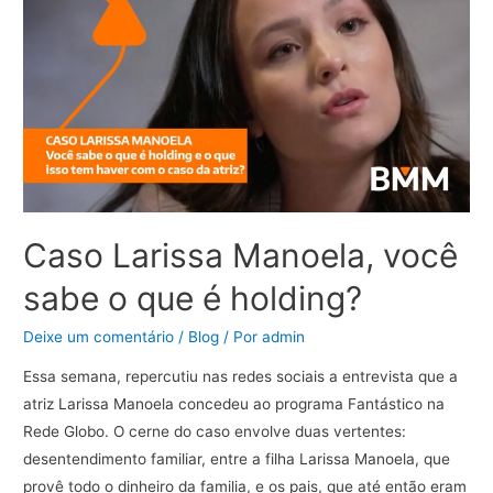
–
detalhes
sobre
as
modificações
da
MP
para
Caso Larissa Manoela, você
os
fundos
sabe o que é holding?
de
investimentos
Deixe um comentário
/
Blog
/ Por
admin
brasileiros.
Essa semana, repercutiu nas redes sociais a entrevista que a
atriz Larissa Manoela concedeu ao programa Fantástico na
Rede Globo. O cerne do caso envolve duas vertentes:
desentendimento familiar, entre a filha Larissa Manoela, que
provê todo o dinheiro da familia, e os pais, que até então eram