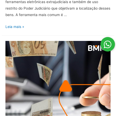
ferramentas eletrônicas extrajudiciais e também de uso
restrito do Poder Judiciário que objetivam a localização desses
bens. A ferramenta mais comum é …
Meios
Leia mais »
de
localização
de
bens
imóveis
de
devedores