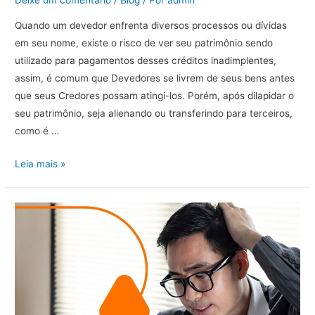
Deixe um comentário
/
Blog
/ Por
admin
Quando um devedor enfrenta diversos processos ou dívidas
em seu nome, existe o risco de ver seu patrimônio sendo
utilizado para pagamentos desses créditos inadimplentes,
assim, é comum que Devedores se livrem de seus bens antes
que seus Credores possam atingi-los. Porém, após dilapidar o
seu patrimônio, seja alienando ou transferindo para terceiros,
como é …
Simulação
Leia mais »
do
Negócio
Jurídico.