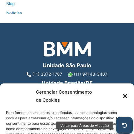
Blog
Notícias
Unidade São Paulo
(11) 3372-1787
(11) 94143-3407
Unidade Brasília/DF
Gerenciar Consentimento
(61) 2780-0526
Contato
de Cookies
Av. Francisco Matarazzo, 404 - 8 andar
Para fornecer as melhores experiências, usamos tecnologias como
cookies para armazenar e/ou acessar informações do dispositivo. O
Água Branca, São Paulo - SP, 05001-000
consentimento para essas tecnologias nos permitirá processar dados
como comportamento de navegação ou IDs exclusivos neste site. Não
Idioma