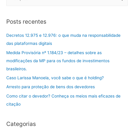
e
a
r
Posts recentes
c
h
Decretos 12.975 e 12.976: o que muda na responsabilidade
f
das plataformas digitais
o
Medida Provisória nº 1.184/23 – detalhes sobre as
r
modificações da MP para os fundos de investimentos
:
brasileiros.
Caso Larissa Manoela, você sabe o que é holding?
Arresto para proteção de bens dos devedores
Como citar o devedor? Conheça os meios mais eficazes de
citação
Categorias